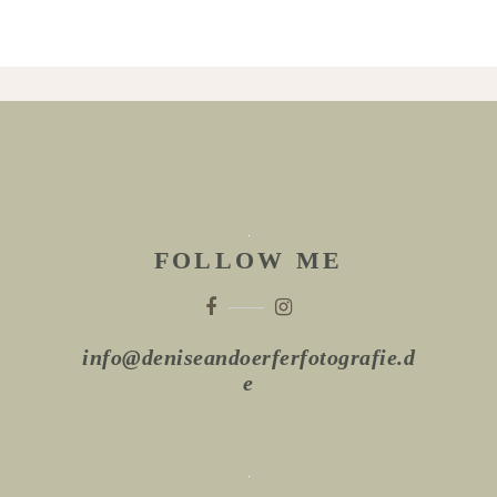
FOLLOW ME
info@deniseandoerferfotografie.d
e