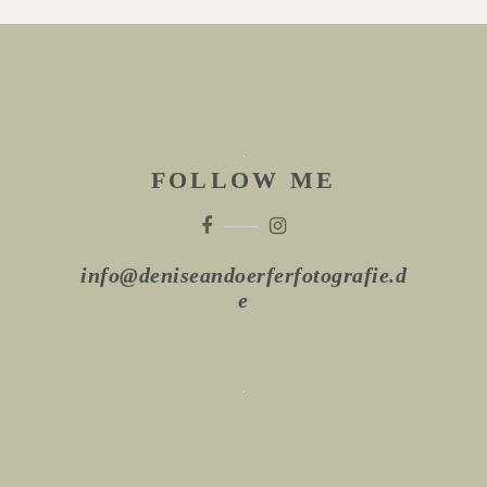
FOLLOW ME
info@deniseandoerferfotografie.d
e