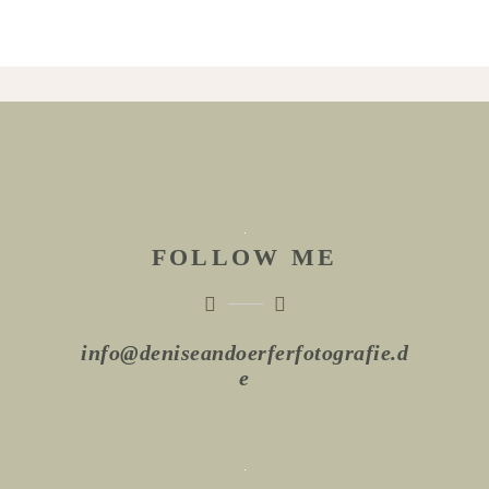
FOLLOW ME
info@deniseandoerferfotografie.d
e