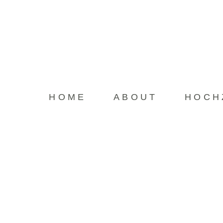
HOME
HOME
ABOUT
HOCH
Sorry, no posts matched your criteria.