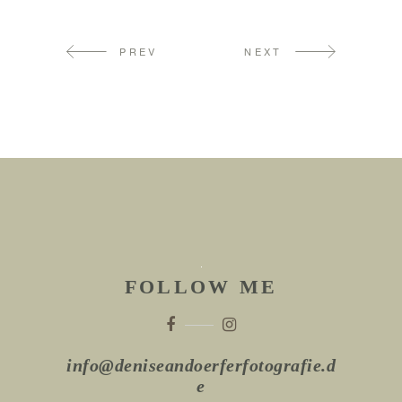
PREV
NEXT
FOLLOW ME
info@deniseandoerferfotografie.d
e