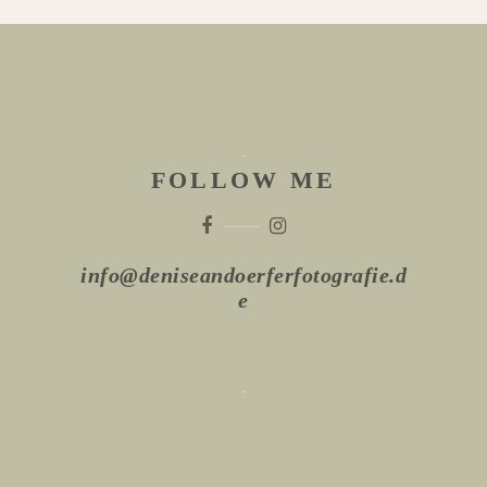
FOLLOW ME
info@deniseandoerferfotografie.d
e