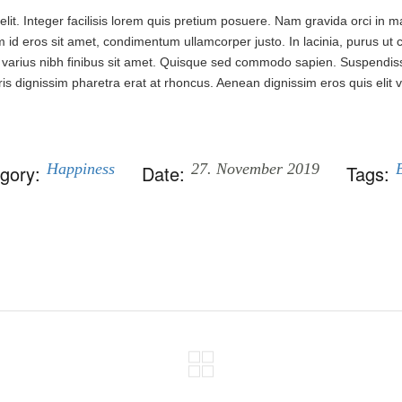
lit. Integer facilisis lorem quis pretium posuere. Nam gravida orci in 
am id eros sit amet, condimentum ullamcorper justo. In lacinia, purus ut 
in varius nibh finibus sit amet. Quisque sed commodo sapien. Suspendiss
is dignissim pharetra erat at rhoncus. Aenean dignissim eros quis elit vo
Happiness
27. November 2019
gory:
Date:
Tags: